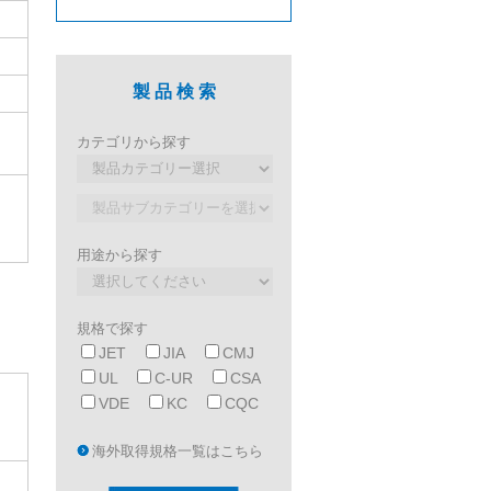
製 品 検 索
カテゴリから探す
用途から探す
規格で探す
JET
JIA
CMJ
UL
C-UR
CSA
VDE
KC
CQC
海外取得規格一覧はこちら