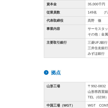
資本金
35,000千円
従業員数
149名 グ
代表取締役
髙野 徹
事業内容
サーモスタッ
その他：金属
主要取引銀行
三菱UFJ
三井住友銀
みずほ銀
拠点
山形工場
〒992-0832
山形県西置賜
TEL（0238）
中国工場（WGT）
WGT CONTR