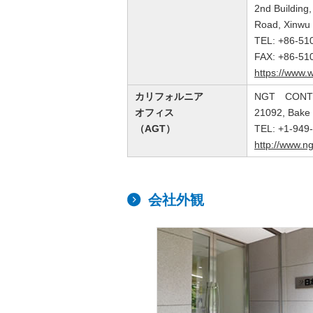
2nd Building,
Road, Xinwu D
TEL: +86-51
FAX: +86-51
https://www.
カリフォルニア
NGT CONTR
オフィス
21092, Bake 
（AGT）
TEL: +1-949
http://www.ng
会社外観