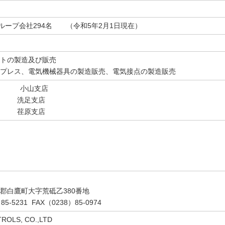
ループ会社294名 （令和5年2月1日現在）
トの製造及び販売
プレス、電気機械器具の製造販売、電気接点の製造販売
銀行 小山支店
行 洗足支店
行 荏原支店
郡白鷹町大字荒砥乙380番地
85-5231 FAX（0238）85-0974
OLS, CO.,LTD