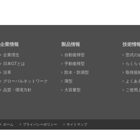
企業情報
製品情報
技術情
企業理念
自動復帰型
型式の
日本GTとは
手動復帰型
らくら
沿革
防水・防滴型
取得規
グローバルネットワーク
薄型
よくあ
品質・環境方針
大容量型
ご使用
ホーム
プライバシーポリシー
サイトマップ